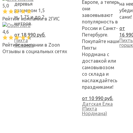
Европе, а теперь
деревья
на нее
5,0
они
размером 1,5
убеди
завоевывают
м, 1,75 и до 2
сами!
Рейтинг компании в 2ГИС
популярность в
метров.
России и Санкт-
от
4,6
от
18 990
руб.
Петербурге.
16 99
Пихта
Пихты
Покупайте наши
Рейтинг компании в Zoon
Фразера
горшк
Пихты
Отзывы в социальных сетях
Нордмана с
доставкой или
самовывозом
со склада и
наслаждайтесь
праздниками!
от
10 990
руб.
Датская Ёлка
(Пихта
Нордмана)