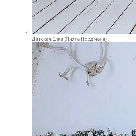
Датская Ёлка (Пихта Нордмана)