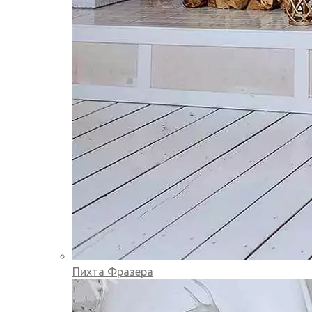
Пихта Фразера