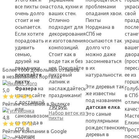
все пихты она
стола, кухни и
проблемами
украс
очень долго
ваших стен.
опадания хвои.
свой
стоит и не
Отлично
Пихты
празд
осыпается.
подходит для
Нордмана в
после
Если хотите
декорирования
СПб не
стане
порадовать и
и изготовления
осыпаются так
укра
удивить
композиций.
долго что
вашег
семью,
Стоит как в
можно даже
двор
друзей на
воде так и без
засомневаться
(прос
праздники,
нее. Покупайте
в их
перес
Более 1000 довольных отзывов
покупайте
пихтовый
натуральности.
ее из
в независимых порталах
пихту
лапник и
горшк
Эти деревья так
Фразера
на
наслаждайтесь
Голуб
5,0
же известны
нашем сайте
праздниками!
в СПб
под названием
с доставкой
отлич
Рейтинг компании в Яндексе
790
руб.
датская елка
.
или
качес
Набор веток из
Это самые
самовывозом
Маст
4,8
пихты
популярными
со склада в
Елкин
рождественские
СПб. В
Прос
Рейтинг компании в Google
деревья в
наличии
посм