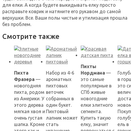
для елки. А когда будете выкидывать елку просто
расправьте коврик и натяните его рукавом до самой
верхушки. Все. Ваши полы чистые и утилизация прошла
без проблем.
Смотрите также
Пихты
Пихта
Набор из 4-6
Нордмана
—
Голуб
Фразера
—
ароматных
это самые
в гор
новогодняя
пихтовых
популярные в
это с
пихта, родом
веточек
СПб живые
велич
из Америки. У
собранных в
новогодние
доста
этого дерева
один букет.
елки элитного
новом
мягкая хвоя и
Пихтовый
сегмента.
Покуп
очень густая
лапник может
Купить такую
голуб
шапка. Кроме
стать
елку, значит
ель в
этого как и
украшение
попрощаться с
горшк