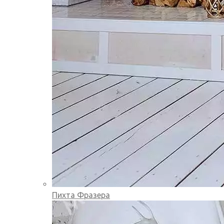
Пихта Фразера