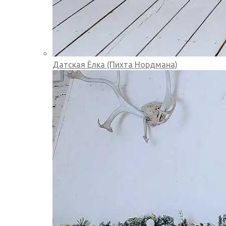
Датская Ёлка (Пихта Нордмана)