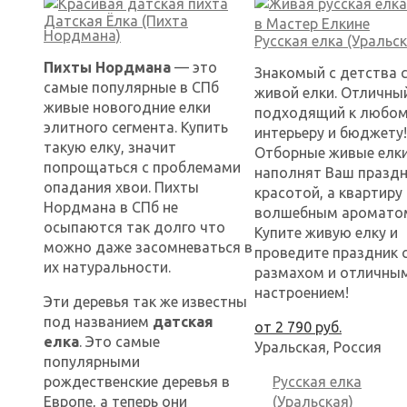
Датская Ёлка (Пихта
Нордмана)
Русская елка (Уральск
Пихты Нордмана
— это
Знакомый с детства 
самые популярные в СПб
живой елки. Отличны
живые новогодние елки
подходящий к любо
элитного сегмента. Купить
интерьеру и бюджету!
такую елку, значит
Отборные живые елки
попрощаться с проблемами
наполнят Ваш празд
опадания хвои. Пихты
красотой, а квартиру
Нордмана в СПб не
волшебным ароматом
осыпаются так долго что
Купите живую елку и
можно даже засомневаться в
проведите праздник 
их натуральности.
размахом и отличны
настроением!
Эти деревья так же известны
под названием
датская
от
2 790
руб.
елка
. Это самые
Уральская, Россия
популярными
рождественские деревья в
Русская елка
Европе, а теперь они
(Уральская)