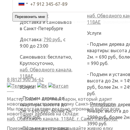
Самовывоз: беспла
Оформить в рассрочку
Круглосуточно,
без переплат
наб. Обводного ка
Доставка и самовывоз
118АЕ
Нажимая на кнопку, вы соглашаетесь с
Политикой конфид
в Санкт-Петербурге
Услуги
Доставка:
790 руб.
, с
- Подъем дерева д
9:00 до 23:00
квартиры: высота 
Самовывоз: бесплатно,
2м. = 690 руб., боле
Круглосуточно,
= 990 руб.
наб. Обводного канала,
- Подъем и установ
118АЕ
8 (812) 900 36-62
высота до 2м. = 14
Услуги
руб., более 2м. = 2
руб.
- Подъем дерева до
Мастер Елкин - елочный барон, который дарит
новогоднее настроение всему Санкт-Петербургу.
квартиры: высота до
-
Утилизация
дерев
Мы предоставляем реально огромный выбор всех
2м. = 690 руб., более 2м.
Январе: высота до 
новогодних деревьев на складе:
= 990 руб.
2990 руб., более 2м
наб. Обводного канала, 118АЕ, г. Санкт-Петербург
3990 руб.
- Подъем и установка:
Приезжайте к нам или заказывайте живую елку