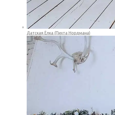
Датская Ёлка (Пихта Нордмана)