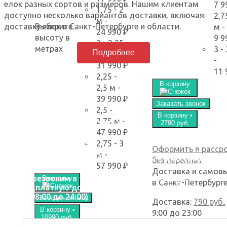
елок разных сортов и размеров. Нашим клиентам
7 9
1,75 - 2
доступно несколько вариантов доставки, включая
2,7
м
-
доставку елок в Санкт-Петербурге и области.
Выберите
м
-
24 990 ₽
высоту в
9 9
2 - 2,25
метрах
3 -
Подробнее
м
-
-
31 990 ₽
11 
2,25 -
В корзину
2,5 м
-
39 990 ₽
Заказать звонок
2,5 -
В корзину •
Закажите свежую,
2,75 м
-
2790 руб.
47 990 ₽
пушистую
2,75 - 3
Оформить в расср
елку с удобной доставкой
м
-
без переплат
57 990 ₽
Доставка и самов
Перезвоним в течении 90 сек. или подарим
В корзину
в Санкт-Петербург
бесплатную доставку
(с 08:00 до 24:00)
Заказать звонок
Доставка:
790 руб.
,
В корзину •
9:00 до 23:00
10990 руб.