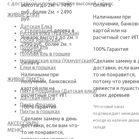
с доставкой и почувствуйте высокий сервис.
высота до 2м. = 1490
Оплата
руб., более 2м. = 2490
ЖИВЫЕ ЕЛКИ
Наличными при
руб.
получении, банков
Датская Елка
-
Утилизация
дерева в
картой или на
Русская елка (Уральская)
Январе: высота до 2м. =
расчетный счет ИП
Сосна Уральская
2990 руб., более 2м. =
Голубая ель
100% Гарантия
3990 руб.
Голубая ель в горшке
Норвежская елка (Удмуртская)
Сделаем замену в 
Оплата
Елки в горшках
доставки, если вам
Наличными при
то не понравится,
ЖИВЫЕ ПИХТЫ
получении, банковской
потому что уверен
картой или на
свежести и пушист
Пихта Нордмана (Датская елка)
расчетный счет ИП
своих деревьев
Датская пихта
Пихта Фразера
100% Гарантия
*Итоговый заказ
Пихты в горшках
подтверждает менедже
Сделаем замену в день
исходя из наличия дерев
АКСЕССУАРЫ
доставки, если вам что-
складе
МЕНЮ
то не понравится,
потому что уверены в