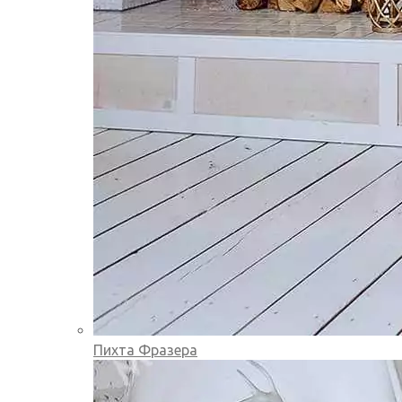
Пихта Фразера