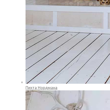
Пихта Нордмана