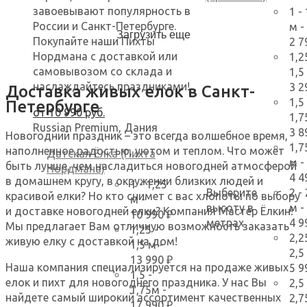
завоевывают популярность в
1 -
России и Санкт-Петербурге.
м
-
Загрузить еще
Покупайте наши Пихты
2 7
Нордмана с доставкой или
1,2
самовывозом со склада и
1,5
наслаждайтесь праздниками!
3 2
Доставка живых елок в Санкт-
1,5 
Петербурге
от
10 990
руб.
1,7
Russian Premium, Дания
3 8
Новогодний праздник – это всегда волшебное время,
1,7
наполненное радостью, уютом и теплом. Что может
Датская Ёлка (Пихта
м
-
быть лучше, чем насладиться новогодней атмосферой
Нордмана)
4 4
в домашнем кругу, в окружении близких людей и
1 - 1,25
Выберите
2 -
красивой елки? Но кто снимет с вас хлопоты по выбору
м
-
высоту в
м
-
и доставке новогодней елки? Компания Мастер Ёлкин!
10 990 ₽
метрах
4 9
Мы предлагает Вам отличную возможность заказать
1,25 -
2,2
живую елку с доставкой на дом!
1,5 м
-
2,5
13 990 ₽
Наша компания специализируется на продаже живых
5 9
1,5 -
елок и пихт для новогоднего праздника. У нас Вы
2,5 
1,75м
-
найдете самый широкий ассортимент качественных
2,7
17 990 ₽