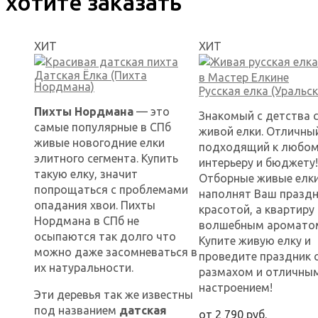
хотите заказать
ХИТ
ХИТ
Датская Ёлка (Пихта
Нордмана)
Русская елка (Уральск
Пихты Нордмана
— это
Знакомый с детства 
самые популярные в СПб
живой елки. Отличны
живые новогодние елки
подходящий к любо
элитного сегмента. Купить
интерьеру и бюджету!
такую елку, значит
Отборные живые елки
попрощаться с проблемами
наполнят Ваш празд
опадания хвои. Пихты
красотой, а квартиру
Нордмана в СПб не
волшебным ароматом
осыпаются так долго что
Купите живую елку и
можно даже засомневаться в
проведите праздник 
их натуральности.
размахом и отличны
настроением!
Эти деревья так же известны
под названием
датская
от
2 790
руб.