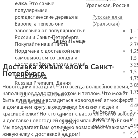
елка
. Это самые
Уральская, Россия
популярными
рождественские деревья в
Русская елка
Европе, а теперь они
(Уральская)
завоевывают популярность в
1 -
России и Санкт-Петербурге.
м
-
Загрузить еще
Покупайте наши Пихты
2 7
Нордмана с доставкой или
1,2
самовывозом со склада и
1,5
наслаждайтесь праздниками!
3 2
Доставка живых елок в Санкт-
1,5 
Петербурге
от
10 990
руб.
1,7
Russian Premium, Дания
3 8
Новогодний праздник – это всегда волшебное время,
1,7
наполненное радостью, уютом и теплом. Что может
Датская Ёлка (Пихта
м
-
быть лучше, чем насладиться новогодней атмосферой
Нордмана)
4 4
в домашнем кругу, в окружении близких людей и
1 - 1,25
Выберите
2 -
красивой елки? Но кто снимет с вас хлопоты по выбору
м
-
высоту в
м
-
и доставке новогодней елки? Компания Мастер Ёлкин!
10 990 ₽
метрах
4 9
Мы предлагает Вам отличную возможность заказать
1,25 -
2,2
живую елку с доставкой на дом!
1,5 м
-