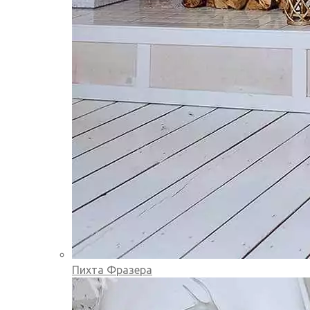
Пихта Фразера