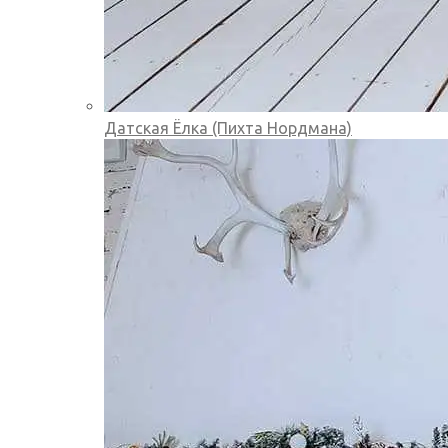
Датская Ёлка (Пихта Нордмана)