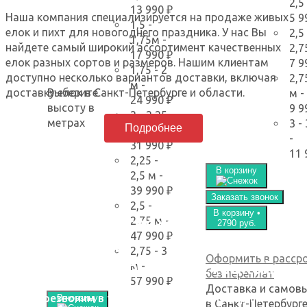
2,5
13 990 ₽
Наша компания специализируется на продаже живых
5 9
1,5 -
елок и пихт для новогоднего праздника. У нас Вы
2,5 
1,75м
-
найдете самый широкий ассортимент качественных
2,7
17 990 ₽
елок разных сортов и размеров. Нашим клиентам
7 9
1,75 - 2
доступно несколько вариантов доставки, включая
2,7
м
-
доставку елок в Санкт-Петербурге и области.
Выберите
м
-
24 990 ₽
высоту в
9 9
2 - 2,25
метрах
3 -
Подробнее
м
-
-
31 990 ₽
11 
2,25 -
В корзину
2,5 м
-
39 990 ₽
Заказать звонок
2,5 -
В корзину •
Закажите свежую,
2,75 м
-
2790 руб.
47 990 ₽
пушистую
2,75 - 3
Оформить в расср
елку с удобной доставкой
м
-
без переплат
57 990 ₽
Доставка и самов
Перезвоним в течении 90 сек. или подарим
В корзину
в Санкт-Петербург