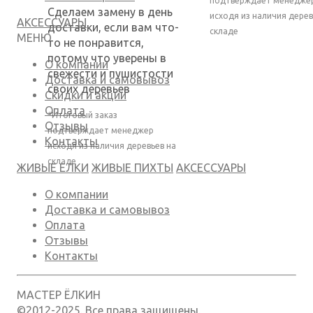
подтверждает менедже
Сделаем замену в день
исходя из наличия дерев
АКСЕССУАРЫ
доставки, если вам что-
складе
МЕНЮ
то не понравится,
потому что уверены в
О компании
свежести и пушистости
Доставка и самовывоз
своих деревьев
Скидки и акции
Оплата
*Итоговый заказ
Отзывы
подтверждает менеджер
Контакты
исходя из наличия деревьев на
складе
ЖИВЫЕ ЕЛКИ
ЖИВЫЕ ПИХТЫ
АКСЕССУАРЫ
О компании
Доставка и самовывоз
Оплата
Отзывы
Контакты
МАСТЕР ЁЛКИН
©2012-2025. Все права защищены.