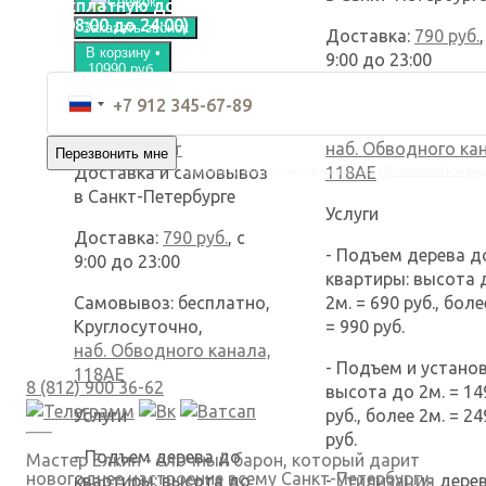
бесплатную доставку
(с 08:00 до 24:00)
Заказать звонок
Доставка:
790 руб.
,
В корзину •
9:00 до 23:00
10990 руб.
Самовывоз: беспла
Оформить в рассрочку
Круглосуточно,
без переплат
наб. Обводного ка
Доставка и самовывоз
118АЕ
Нажимая на кнопку, вы соглашаетесь с
Политикой конфид
в Санкт-Петербурге
Услуги
Доставка:
790 руб.
, с
- Подъем дерева д
9:00 до 23:00
квартиры: высота 
Самовывоз: бесплатно,
2м. = 690 руб., боле
Круглосуточно,
= 990 руб.
наб. Обводного канала,
- Подъем и установ
118АЕ
8 (812) 900 36-62
высота до 2м. = 14
Услуги
руб., более 2м. = 2
руб.
- Подъем дерева до
Мастер Елкин - елочный барон, который дарит
новогоднее настроение всему Санкт-Петербургу.
квартиры: высота до
-
Утилизация
дерев