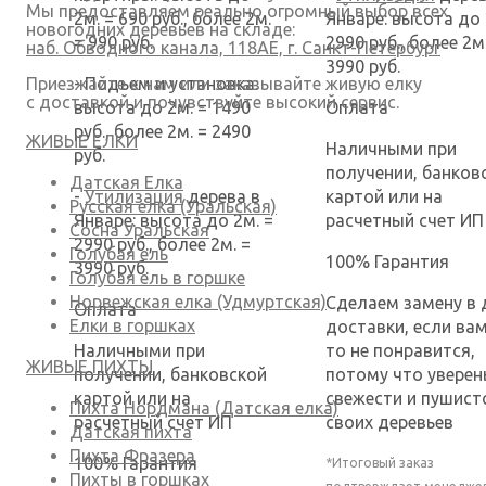
Мы предоставляем реально огромный выбор всех
2м. = 690 руб., более 2м.
Январе: высота до 
новогодних деревьев на складе:
= 990 руб.
2990 руб., более 2м
наб. Обводного канала, 118АЕ, г. Санкт-Петербург
3990 руб.
- Подъем и установка:
Приезжайте к нам или заказывайте живую елку
с доставкой и почувствуйте высокий сервис.
высота до 2м. = 1490
Оплата
руб., более 2м. = 2490
ЖИВЫЕ ЕЛКИ
Наличными при
руб.
получении, банков
Датская Елка
-
Утилизация
дерева в
картой или на
Русская елка (Уральская)
Январе: высота до 2м. =
расчетный счет ИП
Сосна Уральская
2990 руб., более 2м. =
Голубая ель
100% Гарантия
3990 руб.
Голубая ель в горшке
Норвежская елка (Удмуртская)
Сделаем замену в 
Оплата
Елки в горшках
доставки, если вам
Наличными при
то не понравится,
ЖИВЫЕ ПИХТЫ
получении, банковской
потому что уверен
картой или на
свежести и пушист
Пихта Нордмана (Датская елка)
расчетный счет ИП
своих деревьев
Датская пихта
Пихта Фразера
100% Гарантия
*Итоговый заказ
Пихты в горшках