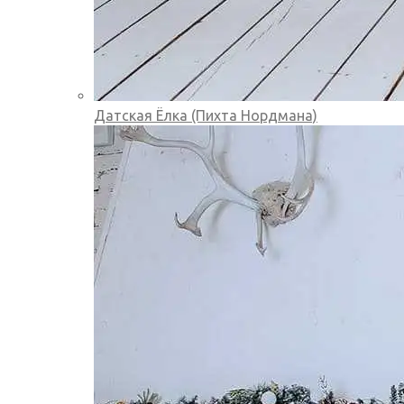
Датская Ёлка (Пихта Нордмана)