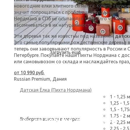
новогодние елки элитного сегмента. Купить такую е
значит попрощаться с проблемами опадания хвои.
Нордмана в СПб не осыпаются так долго что мож
засомневаться в их натуральности.
Эти деревья так же известны под названием
датск
Это самые популярными рождественские деревья в 
теперь они завоевывают популярность в России и 
Загрузить еще
Петербурге. Покупайте наши Пихты Нордмана с до
или самовывозом со склада и наслаждайтесь праз
от
10 990
руб.
Russian Premium, Дания
Датская Ёлка (Пихта Нордмана)
1 - 1,25 
Закажите свежую,
1,25 - 1,
пушистую
1,5 - 1,7
1,75 - 2 
елку с удобной доставкой
Выберите высоту в метрах
2 - 2,25 
2,25 - 2,