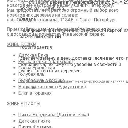
Мастер Елкин - елочный барон, который дарит
-
Утилизация
дерева в Январе: высота до 2м. = 29
новогоднее настроение всему Санкт-Петербургу.
более 2м. = 3990 руб.
Мы предоставляем реально огромный выбор всех
новогодних деревьев на складе:
Оплата
наб. Обводного канала, 118АЕ, г. Санкт-Петербург
Приезжайте к нам или заказывайте живую елку
Наличными при получении, банковской картой и
с доставкой и почувствуйте высокий сервис.
расчетный счет ИП
ЖИВЫЕ ЕЛКИ
100% Гарантия
Датская Елка
Сделаем замену в день доставки, если вам что-т
Русская елка (Уральская)
понравится, потому что уверены в свежести и
Сосна Уральская
пушистости своих деревьев
Голубая ель
Голубая ель в горшке
*Итоговый заказ подтверждает менеджер исходя из наличия д
Норвежская елка (Удмуртская)
на складе
Елки в горшках
ЖИВЫЕ ПИХТЫ
Пихта Нордмана (Датская елка)
Датская пихта
Пихта Фразера