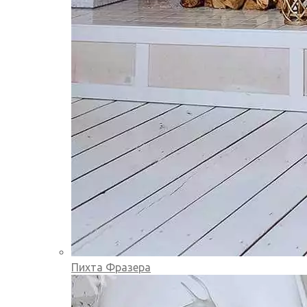
Пихта Фразера